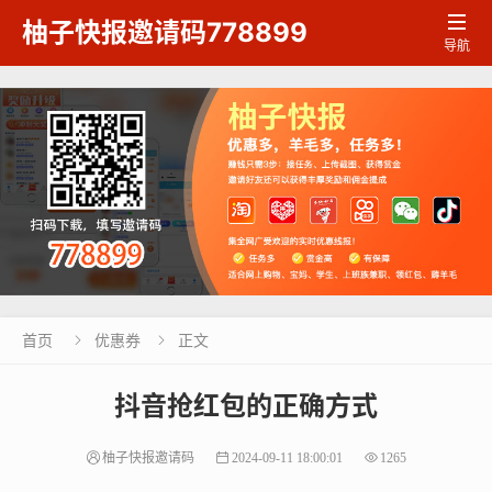

柚子快报邀请码778899
导航
首页
优惠券
正文


抖音抢红包的正确方式
柚子快报邀请码
2024-09-11 18:00:01
1265