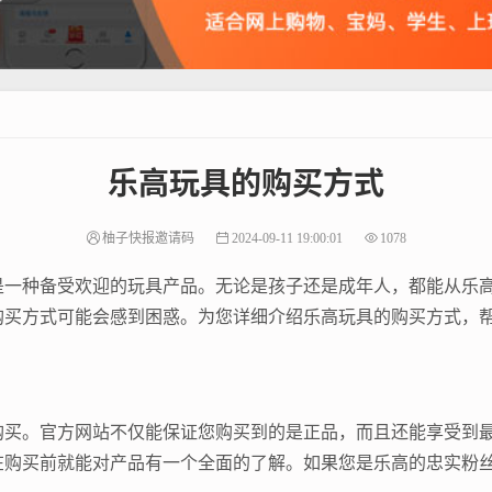
乐高玩具的购买方式
柚子快报邀请码
2024-09-11 19:00:01
1078
是一种备受欢迎的玩具产品。无论是孩子还是成年人，都能从乐
购买方式可能会感到困惑。为您详细介绍乐高玩具的购买方式，
购买。官方网站不仅能保证您购买到的是正品，而且还能享受到
在购买前就能对产品有一个全面的了解。如果您是乐高的忠实粉