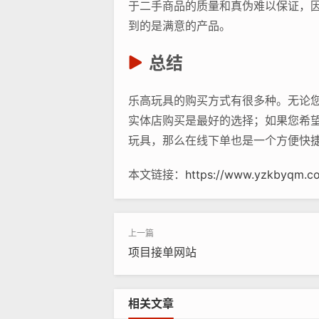
于二手商品的质量和真伪难以保证，
到的是满意的产品。
总结
乐高玩具的购买方式有很多种。无论
实体店购买是最好的选择；如果您希
玩具，那么在线下单也是一个方便快
本文链接：
https://www.yzkbyqm.c
项目接单网站
相关文章