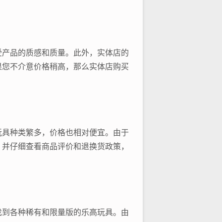
受产品的质感和质量。此外，实体店的
果您不介意价格稍高，那么实体店购买
玩具种类繁多，价格也相对便宜。由于
，并仔细查看商品评价和退换货政策，
找到各种稀有和限量版的乐高玩具。由