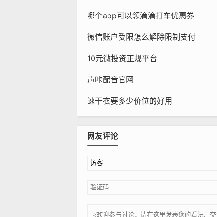
哪个app可以领滴滴打车优惠券
微信账户受限怎么解除限制支付
10元微投资正规平台
声咔配音官网
速干衣要多少价位的好用
网友评论