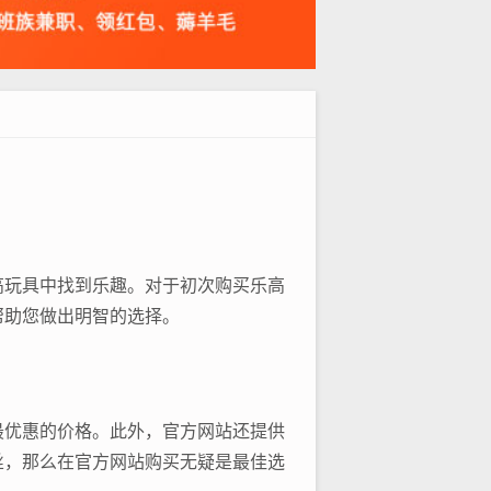
高玩具中找到乐趣。对于初次购买乐高
帮助您做出明智的选择。
最优惠的价格。此外，官方网站还提供
丝，那么在官方网站购买无疑是最佳选