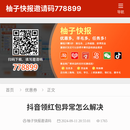

柚子快报邀请码778899
导航
首页
优惠券
正文


抖音领红包异常怎么解决
柚子快报邀请码
2024-09-11 20:55:01
1765