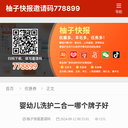

柚子快报邀请码778899
导航
首页
优惠券
正文


婴幼儿洗护二合一哪个牌子好
柚子快报邀请码
2024-09-12 00:55:01
1151