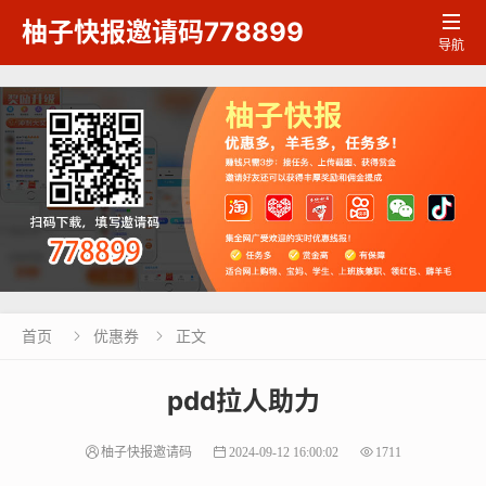

柚子快报邀请码778899
导航
首页
优惠券
正文


pdd拉人助力
柚子快报邀请码
2024-09-12 16:00:02
1711