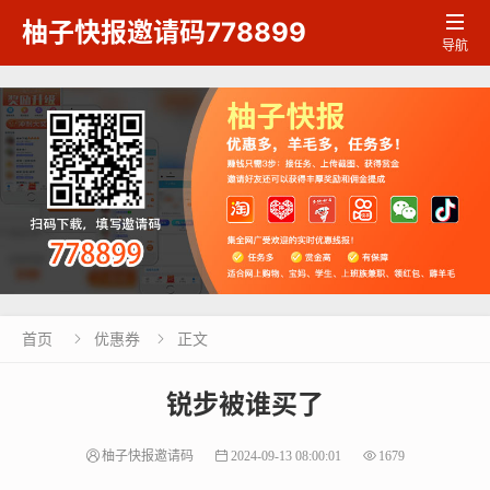

柚子快报邀请码778899
导航
首页
优惠券
正文


锐步被谁买了
柚子快报邀请码
2024-09-13 08:00:01
1679