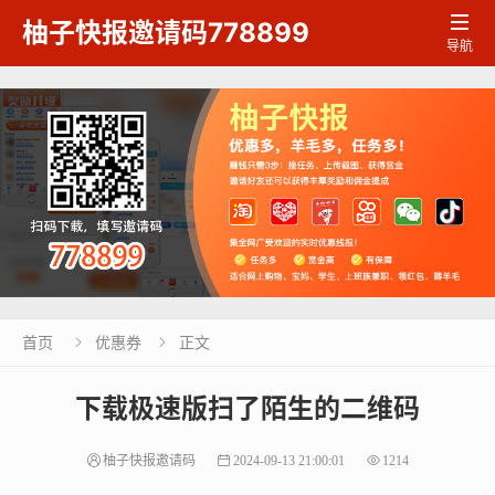

柚子快报邀请码778899
导航
首页
优惠券
正文


下载极速版扫了陌生的二维码
柚子快报邀请码
2024-09-13 21:00:01
1214