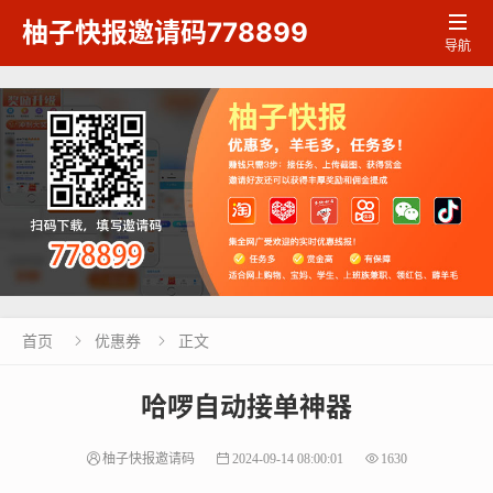

柚子快报邀请码778899
导航
首页
优惠券
正文


哈啰自动接单神器
柚子快报邀请码
2024-09-14 08:00:01
1630