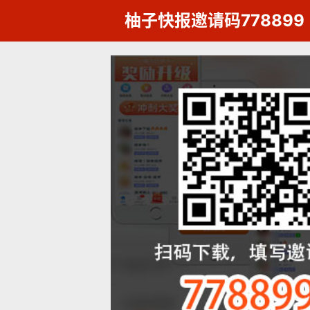
柚子快报邀请码778899