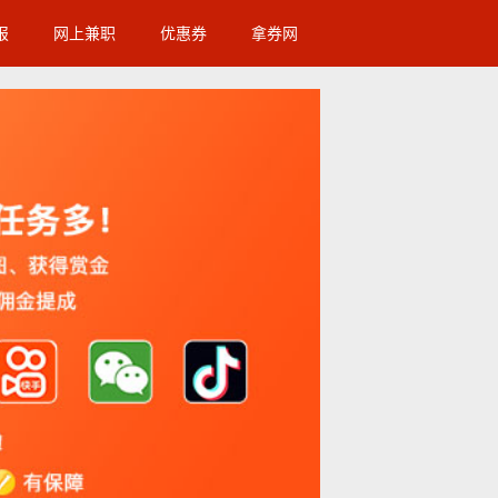
报
网上兼职
优惠券
拿券网