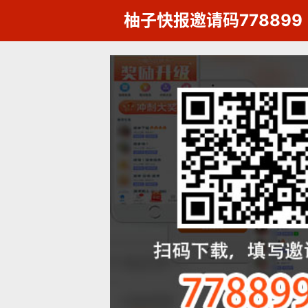
柚子快报邀请码778899