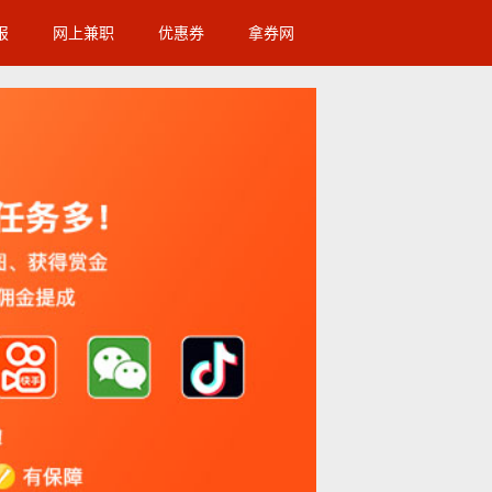
报
网上兼职
优惠券
拿券网