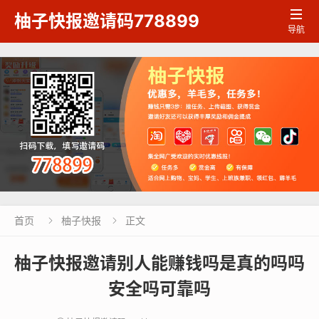

柚子快报邀请码778899
导航
首页
柚子快报
正文


柚子快报邀请别人能赚钱吗是真的吗吗
安全吗可靠吗