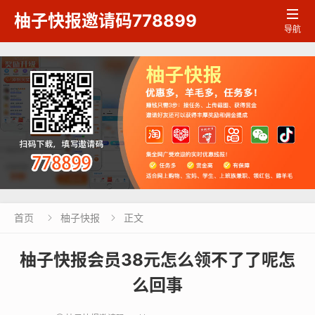

柚子快报邀请码778899
导航
首页
柚子快报
正文


柚子快报会员38元怎么领不了了呢怎
么回事