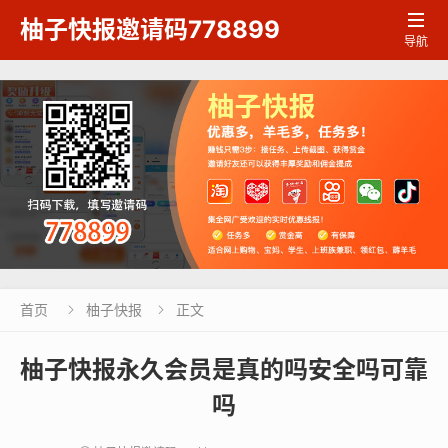

柚子快报邀请码778899
导航
首页
柚子快报
正文


柚子快报永久会员是真的吗安全吗可靠
吗