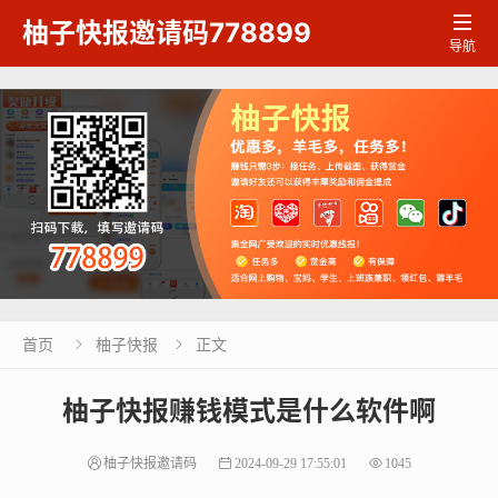

柚子快报邀请码778899
导航
首页
柚子快报
正文


柚子快报赚钱模式是什么软件啊
柚子快报邀请码
2024-09-29 17:55:01
1045