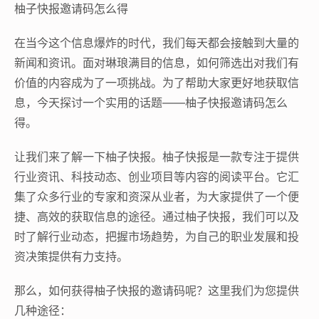
柚子快报邀请码怎么得
在当今这个信息爆炸的时代，我们每天都会接触到大量的
新闻和资讯。面对琳琅满目的信息，如何筛选出对我们有
价值的内容成为了一项挑战。为了帮助大家更好地获取信
息，今天探讨一个实用的话题——柚子快报邀请码怎么
得。
让我们来了解一下柚子快报。柚子快报是一款专注于提供
行业资讯、科技动态、创业项目等内容的阅读平台。它汇
集了众多行业的专家和资深从业者，为大家提供了一个便
捷、高效的获取信息的途径。通过柚子快报，我们可以及
时了解行业动态，把握市场趋势，为自己的职业发展和投
资决策提供有力支持。
那么，如何获得柚子快报的邀请码呢？这里我们为您提供
几种途径：