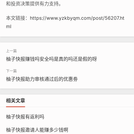
和投资决策提供有力支持。
本文链接：
https://www.yzkbyqm.com/post/56207.ht
ml
柚子快报赚钱吗安全吗是真的吗还是假的呀
柚子快报助力审核通过后的优惠劵
相关文章
柚子快报有返利吗
柚子快报邀请人能赚多少钱啊