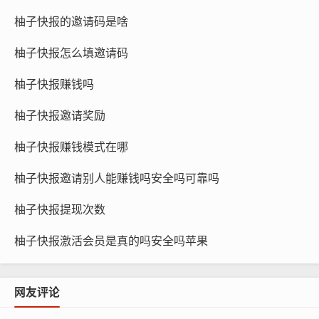
柚子快报的邀请码是啥
柚子快报怎么填邀请码
柚子快报赚钱吗
柚子快报邀请奖励
柚子快报赚钱模式在哪
柚子快报邀请别人能赚钱吗安全吗可靠吗
柚子快报提现次数
柚子快报激活会员是真的吗安全吗苹果
网友评论