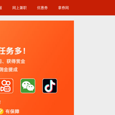
报
网上兼职
优惠券
拿券网