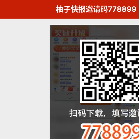
柚子快报邀请码778899